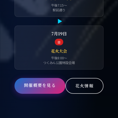
午後7:15〜
駅前通り
▶
7月19日
日
花火大会
午後8:00〜
つくみん公園特設会場
開催概要を見る
花火情報