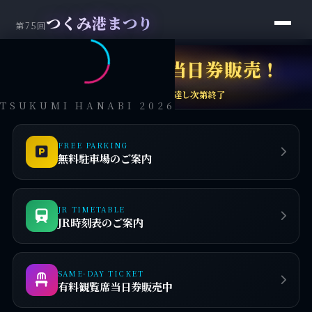
つくみ港まつり
第75回
有料観覧席当日券販売！
第75回
つくみ

港まつり
現金のみ・予定席数に達し次第終了
TSUKUMI HANABI 2026
FREE PARKING
無料駐車場のご案内
JR TIMETABLE
JR時刻表のご案内
SAME-DAY TICKET
有料観覧席当日券販売中