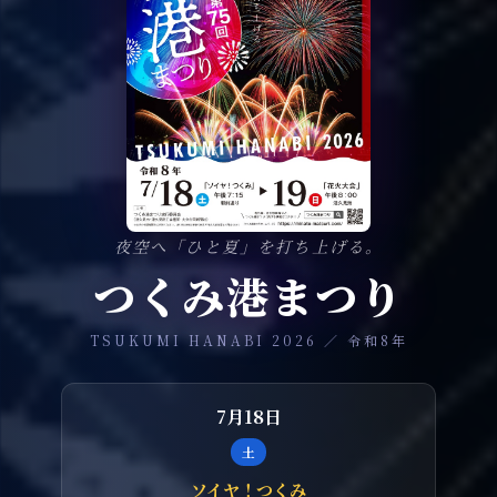
夜空へ「ひと夏」を打ち上げる。
つくみ港まつり
TSUKUMI HANABI 2026 ／ 令和8年
7月18日
土
ソイヤ！つくみ